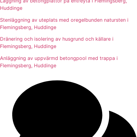
Läggning av betongplattor på entréyta i Flemingsberg,
Huddinge
Stenläggning av uteplats med oregelbunden natursten i
Flemingsberg, Huddinge
Dränering och isolering av husgrund och källare i
Flemingsberg, Huddinge
Anläggning av uppvärmd betongpool med trappa i
Flemingsberg, Huddinge