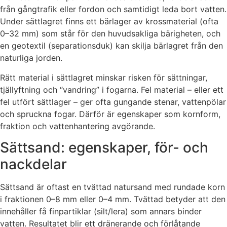
från gångtrafik eller fordon och samtidigt leda bort vatten.
Under sättlagret finns ett bärlager av krossmaterial (ofta
0–32 mm) som står för den huvudsakliga bärigheten, och
en geotextil (separationsduk) kan skilja bärlagret från den
naturliga jorden.
Rätt material i sättlagret minskar risken för sättningar,
tjällyftning och “vandring” i fogarna. Fel material – eller ett
fel utfört sättlager – ger ofta gungande stenar, vattenpölar
och spruckna fogar. Därför är egenskaper som kornform,
fraktion och vattenhantering avgörande.
Sättsand: egenskaper, för- och
nackdelar
Sättsand är oftast en tvättad natursand med rundade korn
i fraktionen 0–8 mm eller 0–4 mm. Tvättad betyder att den
innehåller få finpartiklar (silt/lera) som annars binder
vatten. Resultatet blir ett dränerande och förlåtande