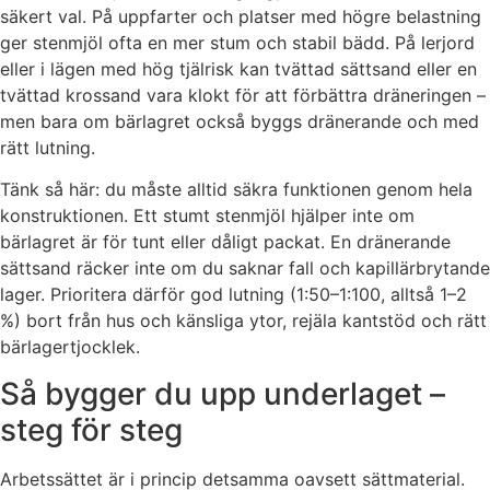
säkert val. På uppfarter och platser med högre belastning
ger stenmjöl ofta en mer stum och stabil bädd. På lerjord
eller i lägen med hög tjälrisk kan tvättad sättsand eller en
tvättad krossand vara klokt för att förbättra dräneringen –
men bara om bärlagret också byggs dränerande och med
rätt lutning.
Tänk så här: du måste alltid säkra funktionen genom hela
konstruktionen. Ett stumt stenmjöl hjälper inte om
bärlagret är för tunt eller dåligt packat. En dränerande
sättsand räcker inte om du saknar fall och kapillärbrytande
lager. Prioritera därför god lutning (1:50–1:100, alltså 1–2
%) bort från hus och känsliga ytor, rejäla kantstöd och rätt
bärlagertjocklek.
Så bygger du upp underlaget –
steg för steg
Arbetssättet är i princip detsamma oavsett sättmaterial.