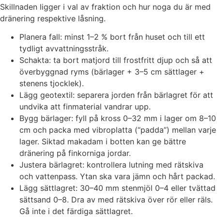
Skillnaden ligger i val av fraktion och hur noga du är med
dränering respektive låsning.
Planera fall: minst 1–2 % bort från huset och till ett
tydligt avvattningsstråk.
Schakta: ta bort matjord till frostfritt djup och så att
överbyggnad ryms (bärlager + 3–5 cm sättlager +
stenens tjocklek).
Lägg geotextil: separera jorden från bärlagret för att
undvika att finmaterial vandrar upp.
Bygg bärlager: fyll på kross 0–32 mm i lager om 8–10
cm och packa med vibroplatta (“padda”) mellan varje
lager. Siktad makadam i botten kan ge bättre
dränering på finkorniga jordar.
Justera bärlagret: kontrollera lutning med rätskiva
och vattenpass. Ytan ska vara jämn och hårt packad.
Lägg sättlagret: 30–40 mm stenmjöl 0–4 eller tvättad
sättsand 0–8. Dra av med rätskiva över rör eller räls.
Gå inte i det färdiga sättlagret.