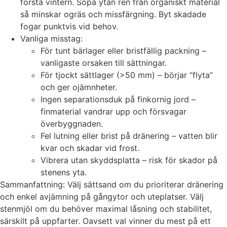
första vintern. Sopa ytan ren från organiskt material
så minskar ogräs och missfärgning. Byt skadade
fogar punktvis vid behov.
Vanliga misstag:
För tunt bärlager eller bristfällig packning –
vanligaste orsaken till sättningar.
För tjockt sättlager (>50 mm) – börjar “flyta”
och ger ojämnheter.
Ingen separationsduk på finkornig jord –
finmaterial vandrar upp och försvagar
överbyggnaden.
Fel lutning eller brist på dränering – vatten blir
kvar och skadar vid frost.
Vibrera utan skyddsplatta – risk för skador på
stenens yta.
Sammanfattning: Välj sättsand om du prioriterar dränering
och enkel avjämning på gångytor och uteplatser. Välj
stenmjöl om du behöver maximal låsning och stabilitet,
särskilt på uppfarter. Oavsett val vinner du mest på ett