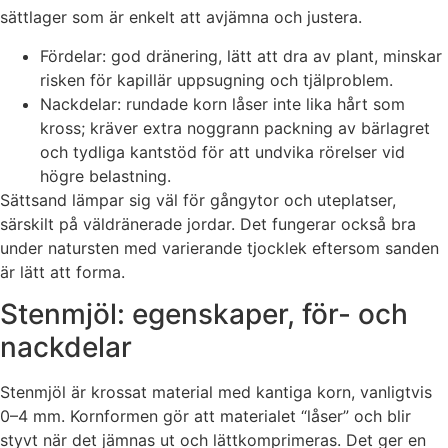
sättlager som är enkelt att avjämna och justera.
Fördelar: god dränering, lätt att dra av plant, minskar
risken för kapillär uppsugning och tjälproblem.
Nackdelar: rundade korn låser inte lika hårt som
kross; kräver extra noggrann packning av bärlagret
och tydliga kantstöd för att undvika rörelser vid
högre belastning.
Sättsand lämpar sig väl för gångytor och uteplatser,
särskilt på väldränerade jordar. Det fungerar också bra
under natursten med varierande tjocklek eftersom sanden
är lätt att forma.
Stenmjöl: egenskaper, för- och
nackdelar
Stenmjöl är krossat material med kantiga korn, vanligtvis
0–4 mm. Kornformen gör att materialet “låser” och blir
styvt när det jämnas ut och lättkomprimeras. Det ger en