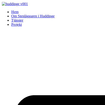
Skip
to
Hem
content
Om Stenläggaren i Huddinge
Tjänster
Projekt