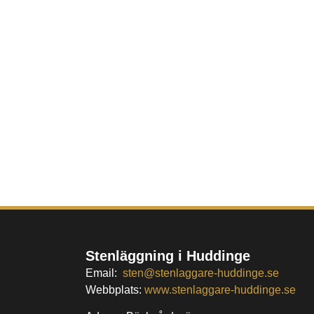
Stenläggning i Huddinge
Email:
sten@stenlaggare-huddinge.se
Webbplats:
www.stenlaggare-huddinge.se