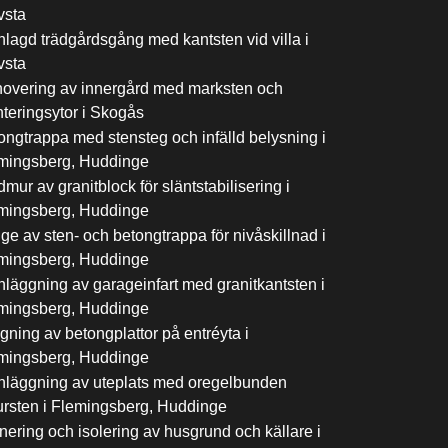
vsta
nlagd trädgårdsgång med kantsten vid villa i
vsta
overing av innergård med marksten och
nteringsytor i Skogås
ongtrappa med stensteg och infälld belysning i
mingsberg, Huddinge
mur av granitblock för släntstabilisering i
mingsberg, Huddinge
ge av sten- och betongtrappa för nivåskillnad i
mingsberg, Huddinge
nläggning av garageinfart med granitkantsten i
mingsberg, Huddinge
gning av betongplattor på entréyta i
mingsberg, Huddinge
nläggning av uteplats med oregelbunden
ursten i Flemingsberg, Huddinge
nering och isolering av husgrund och källare i