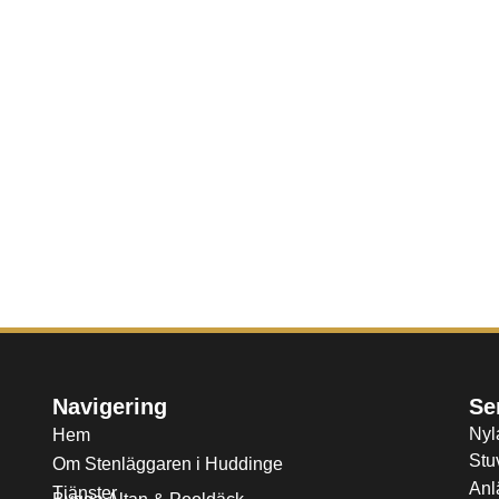
Navigering
Se
Nyl
Hem
Stu
Om Stenläggaren i Huddinge
Anl
Tjänster