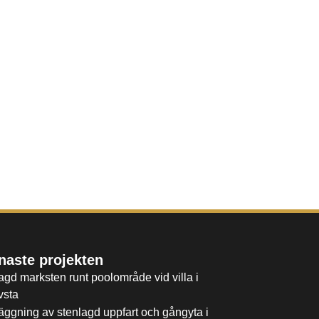
naste projekten
agd marksten runt poolområde vid villa i
vsta
äggning av stenlagd uppfart och gångyta i