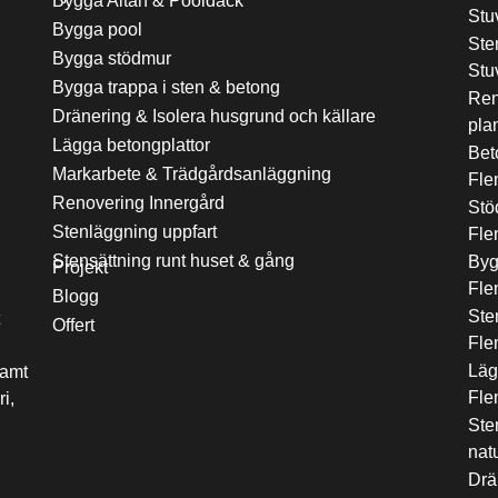
Bygga Altan & Pooldäck
Stu
Bygga pool
Ste
Bygga stödmur
Stu
Bygga trappa i sten & betong
Ren
Dränering & Isolera husgrund och källare
pla
Lägga betongplattor
Bet
Markarbete & Trädgårdsanläggning
Fle
Renovering Innergård
Stöd
Stenläggning uppfart
Fle
Stensättning runt huset & gång
Byg
Projekt
Fle
Blogg
Ste
Offert
Fle
Läg
samt
Fle
i,
Ste
nat
Drä